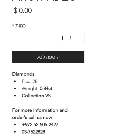
מחיר
כמות
*
הוספה לסל
Diamonds
Pcs.: 28
Weight: 
0.84ct
Collection VS
For more information and 
order's call us now
+972 52-505-2427
03-7522828