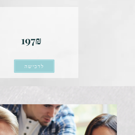
197₪
לרכישה