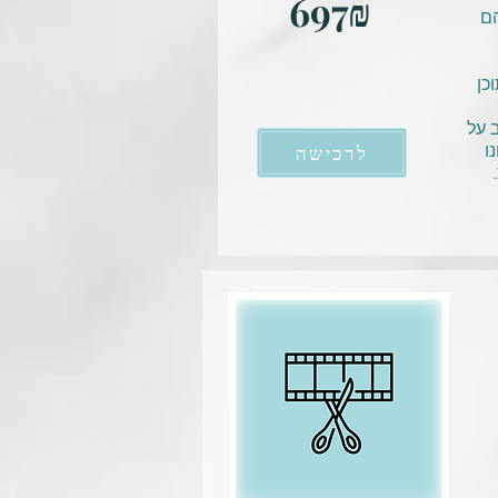
697₪
הם
כן
 על
ו
לרכישה