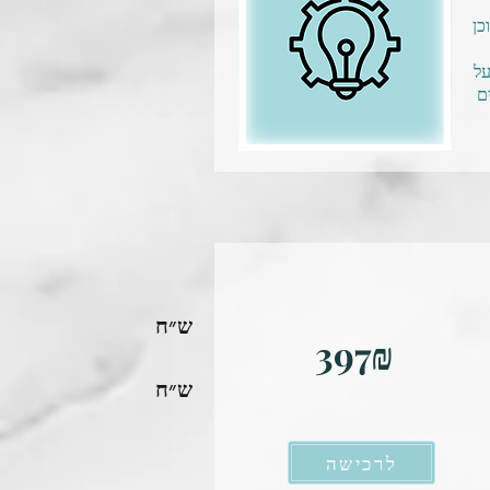
כן
על
ם
ש״ח
397₪
ש״ח
לרכישה