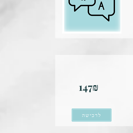
147₪
לרכישה