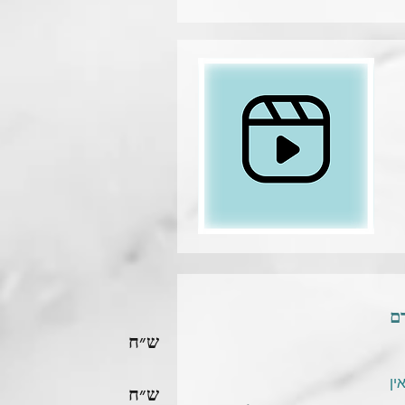
ש״ח
ין
ש״ח