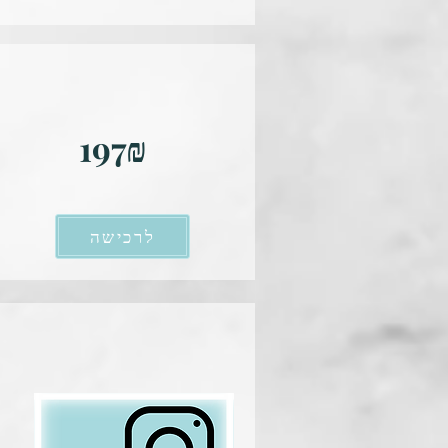
197₪
לרכישה