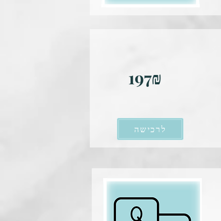
197₪
לרכישה