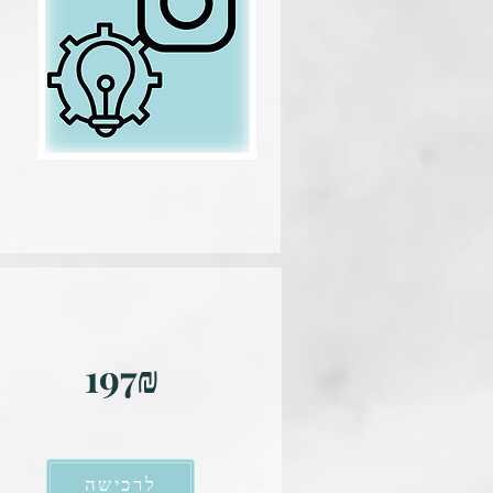
197₪
לרכישה