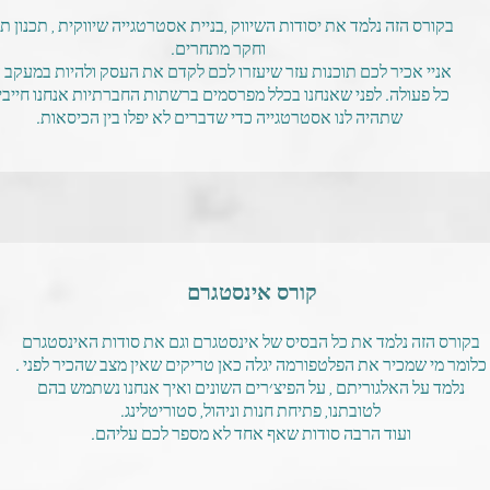
בקורס הזה נלמד את יסודות השיווק ,בניית אסטרטגייה שיווקית , תכנון תו
וחקר מתחרים.
אניי אכיר לכם תוכנות עזר שיעזרו לכם לקדם את העסק ולהיות במעקב 
כל פעולה. לפני שאנחנו בכלל מפרסמים ברשתות החברתיות אנחנו חייבי
שתהיה לנו אסטרטגייה כדי שדברים לא יפלו בין הכיסאות.
קורס אינסטגרם
בקורס הזה נלמד את כל הבסיס של אינסטגרם וגם את סודות האינסטגרם
כלומר מי שמכיר את הפלטפורמה יגלה כאן טריקים שאין מצב שהכיר לפני .
נלמד על האלגוריתם , על הפיצ׳רים השונים ואיך אנחנו נשתמש בהם
לטובתנו, פתיחת חנות וניהול, סטוריטלינג.
ועוד הרבה סודות שאף אחד לא מספר לכם עליהם.