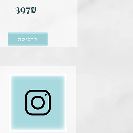
397₪
לרכישה