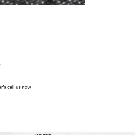
w
r's call us now